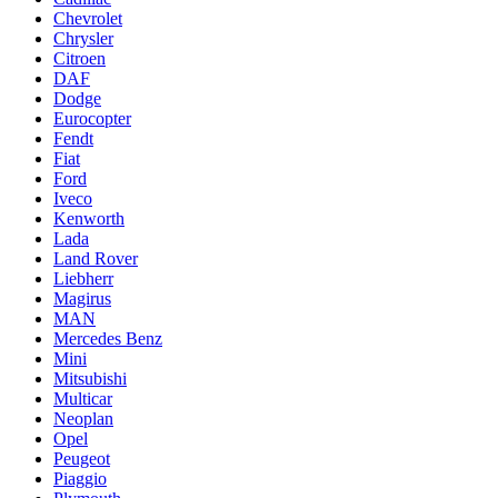
Chevrolet
Chrysler
Citroen
DAF
Dodge
Eurocopter
Fendt
Fiat
Ford
Iveco
Kenworth
Lada
Land Rover
Liebherr
Magirus
MAN
Mercedes Benz
Mini
Mitsubishi
Multicar
Neoplan
Opel
Peugeot
Piaggio