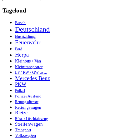
Tagcloud
Busch
Deutschland
Einsatzleitung
Feuerwehr
Ford
Herpa
Kleinbus / Van
Kleintransporter
LF / RW / GW usw.
Mercedes Benz
PKW
Polizei
Polizei Ausland
Rettungsdienste
Rettungswagen
Rietze
Rüst- / Löschfahrzeug
Streifenwagen
Transport
Volkswagen