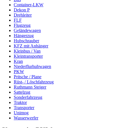
Container-LKW
Dekon P
Drehleiter
FLF
Flugzeug
Geländewagen
Hängerzug
Hubschrauber
KFZ mit Anhänger
Kleinbus / Van
Kleintransporter
Kran
Niederflurhubwagen
PKW
Pritsche / Plane
Rüst- / Löschfahrzeug
Ruthmann Steiger
Sattelzug
Sonderfahrzeug
Traktor
Transporter
Unimog
Wasserwerfer