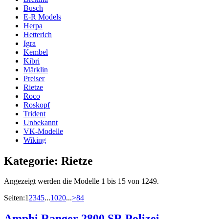
Busch
E-R Models
Herpa
Hetterich
Igra
Kembel
Kibri
Märklin
Preiser
Rietze
Roco
Roskopf
Trident
Unbekannt
VK-Modelle
Wiking
Kategorie:
Rietze
Angezeigt werden die Modelle 1 bis 15 von 1249.
Seiten:
1
2
3
4
5
...
10
20
...
>
84
Amphi Ranger 2800 SR Polizei