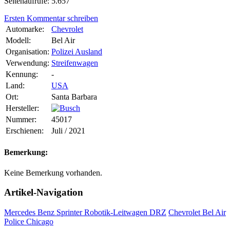
Seitenaufrufe: 5.657
Ersten Kommentar schreiben
Automarke:
Chevrolet
Modell:
Bel Air
Organisation:
Polizei Ausland
Verwendung:
Streifenwagen
Kennung:
-
Land:
USA
Ort:
Santa Barbara
Hersteller:
Nummer:
45017
Erschienen:
Juli / 2021
Bemerkung:
Keine Bemerkung vorhanden.
Artikel-Navigation
Mercedes Benz Sprinter Robotik-Leitwagen DRZ
Chevrolet Bel Air
Police Chicago