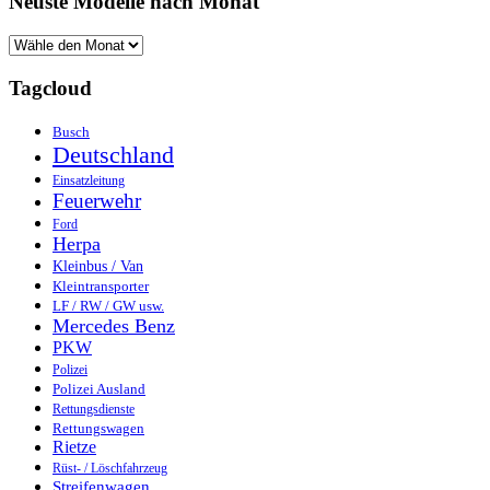
Neuste Modelle nach Monat
Tagcloud
Busch
Deutschland
Einsatzleitung
Feuerwehr
Ford
Herpa
Kleinbus / Van
Kleintransporter
LF / RW / GW usw.
Mercedes Benz
PKW
Polizei
Polizei Ausland
Rettungsdienste
Rettungswagen
Rietze
Rüst- / Löschfahrzeug
Streifenwagen