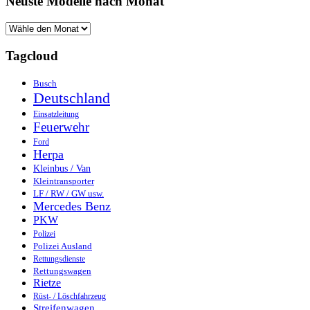
Neuste Modelle nach Monat
Tagcloud
Busch
Deutschland
Einsatzleitung
Feuerwehr
Ford
Herpa
Kleinbus / Van
Kleintransporter
LF / RW / GW usw.
Mercedes Benz
PKW
Polizei
Polizei Ausland
Rettungsdienste
Rettungswagen
Rietze
Rüst- / Löschfahrzeug
Streifenwagen