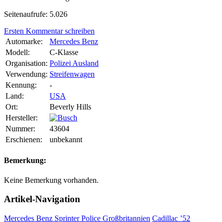
Seitenaufrufe: 5.026
Ersten Kommentar schreiben
Automarke:
Mercedes Benz
Modell:
C-Klasse
Organisation:
Polizei Ausland
Verwendung:
Streifenwagen
Kennung:
-
Land:
USA
Ort:
Beverly Hills
Hersteller:
Nummer:
43604
Erschienen:
unbekannt
Bemerkung:
Keine Bemerkung vorhanden.
Artikel-Navigation
Mercedes Benz Sprinter Police Großbritannien
Cadillac ’52