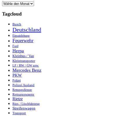
Tagcloud
Busch
Deutschland
Einsatzleitung
Feuerwehr
Ford
Herpa
Kleinbus / Van
Kleintransporter
LF / RW / GW usw.
Mercedes Benz
PKW
Polizei
Polizei Ausland
Rettungsdienste
Rettungswagen
Rietze
Rüst- / Löschfahrzeug
Streifenwagen
Transport