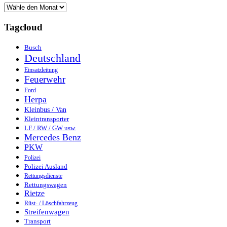
Tagcloud
Busch
Deutschland
Einsatzleitung
Feuerwehr
Ford
Herpa
Kleinbus / Van
Kleintransporter
LF / RW / GW usw.
Mercedes Benz
PKW
Polizei
Polizei Ausland
Rettungsdienste
Rettungswagen
Rietze
Rüst- / Löschfahrzeug
Streifenwagen
Transport