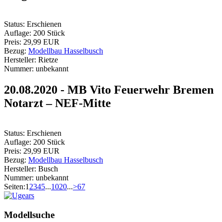
Status:
Erschienen
Auflage:
200 Stück
Preis:
29,99 EUR
Bezug:
Modellbau Hasselbusch
Hersteller:
Rietze
Nummer:
unbekannt
20.08.2020 - MB Vito Feuerwehr Bremen
Notarzt – NEF-Mitte
Status:
Erschienen
Auflage:
200 Stück
Preis:
29,99 EUR
Bezug:
Modellbau Hasselbusch
Hersteller:
Busch
Nummer:
unbekannt
Seiten:
1
2
3
4
5
...
10
20
...
>
67
Modellsuche