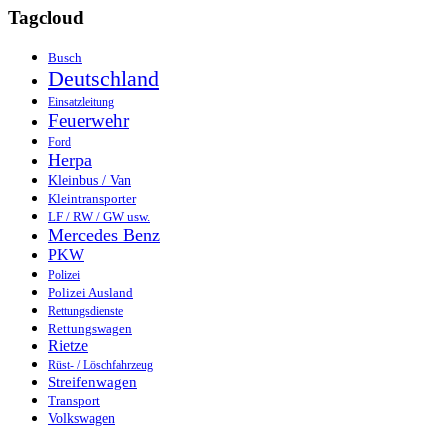
Tagcloud
Busch
Deutschland
Einsatzleitung
Feuerwehr
Ford
Herpa
Kleinbus / Van
Kleintransporter
LF / RW / GW usw.
Mercedes Benz
PKW
Polizei
Polizei Ausland
Rettungsdienste
Rettungswagen
Rietze
Rüst- / Löschfahrzeug
Streifenwagen
Transport
Volkswagen