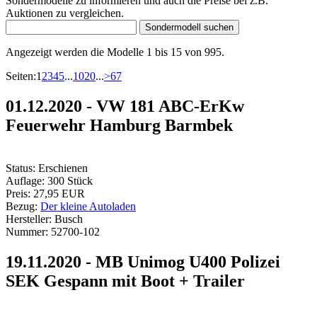
Sondermodelle zu informieren und auch die Preise bei z.B.
Auktionen zu vergleichen.
Angezeigt werden die Modelle 1 bis 15 von 995.
Seiten:
1
2
3
4
5
...
10
20
...
>
67
01.12.2020 - VW 181 ABC-ErKw
Feuerwehr Hamburg Barmbek
Status:
Erschienen
Auflage:
300 Stück
Preis:
27,95 EUR
Bezug:
Der kleine Autoladen
Hersteller:
Busch
Nummer:
52700-102
19.11.2020 - MB Unimog U400 Polizei
SEK Gespann mit Boot + Trailer