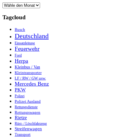
Tagcloud
Busch
Deutschland
Einsatzleitung
Feuerwehr
Ford
Herpa
Kleinbus / Van
Kleintransporter
LF / RW / GW usw.
Mercedes Benz
PKW
Polizei
Polizei Ausland
Rettungsdienste
Rettungswagen
Rietze
Rüst- / Löschfahrzeug
Streifenwagen
Transport