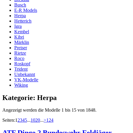
Busch
E-R Models
Herpa
Hetterich
Igra
Kembel
Kibri
Märklin
Preiser
Rietze
Roco
Roskopf
Trident
Unbekannt
VK-Modelle
Wiking
Kategorie:
Herpa
Angezeigt werden die Modelle 1 bis 15 von 1848.
Seiten:
1
2
3
4
5
...
10
20
...
>
124
ATF Dingo 2 Bundeswehr Feldjäger