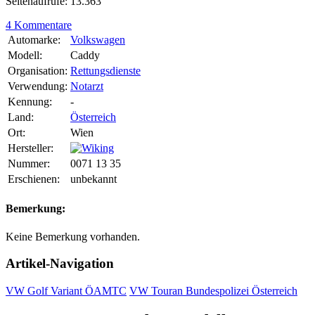
Seitenaufrufe: 13.363
4 Kommentare
Automarke:
Volkswagen
Modell:
Caddy
Organisation:
Rettungsdienste
Verwendung:
Notarzt
Kennung:
-
Land:
Österreich
Ort:
Wien
Hersteller:
Nummer:
0071 13 35
Erschienen:
unbekannt
Bemerkung:
Keine Bemerkung vorhanden.
Artikel-Navigation
VW Golf Variant ÖAMTC
VW Touran Bundespolizei Österreich