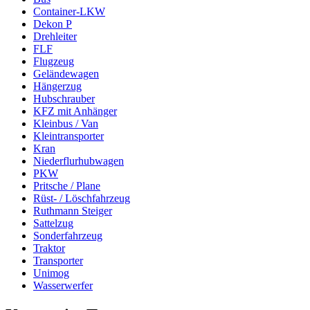
Container-LKW
Dekon P
Drehleiter
FLF
Flugzeug
Geländewagen
Hängerzug
Hubschrauber
KFZ mit Anhänger
Kleinbus / Van
Kleintransporter
Kran
Niederflurhubwagen
PKW
Pritsche / Plane
Rüst- / Löschfahrzeug
Ruthmann Steiger
Sattelzug
Sonderfahrzeug
Traktor
Transporter
Unimog
Wasserwerfer