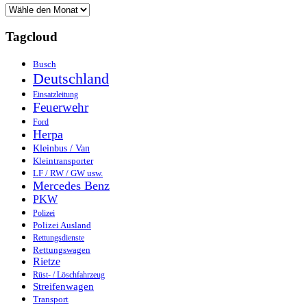
Tagcloud
Busch
Deutschland
Einsatzleitung
Feuerwehr
Ford
Herpa
Kleinbus / Van
Kleintransporter
LF / RW / GW usw.
Mercedes Benz
PKW
Polizei
Polizei Ausland
Rettungsdienste
Rettungswagen
Rietze
Rüst- / Löschfahrzeug
Streifenwagen
Transport