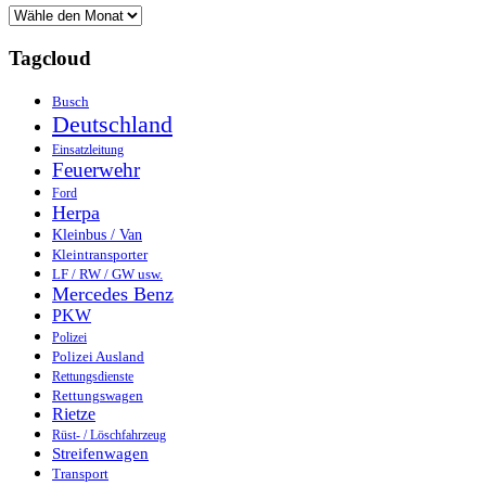
Tagcloud
Busch
Deutschland
Einsatzleitung
Feuerwehr
Ford
Herpa
Kleinbus / Van
Kleintransporter
LF / RW / GW usw.
Mercedes Benz
PKW
Polizei
Polizei Ausland
Rettungsdienste
Rettungswagen
Rietze
Rüst- / Löschfahrzeug
Streifenwagen
Transport